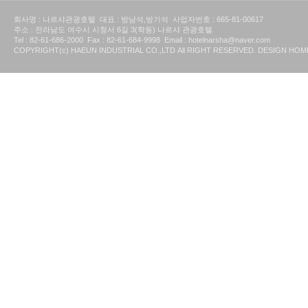
회사명 : 나르샤관광호텔 대표 : 방남석,방기석 사업자번호 : 665-81-00617
주소 : 전라남도 여수시 시청서 6길 3(학동) 나르샤 관광호텔
Tel : 82-61-686-2000 Fax : 82-61-684-9998 Email : hotelnarsha@naver.com
COPYRIGHT(c) HAEUN INDUSTRIAL CO.,LTD All RIGHT RESERVED. DESIGN H