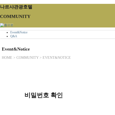
나르샤관광호텔
COMMUNITY
Event&Notice
Q&A
Event&Notice
HOME > COMMUNITY > EVENT&NOTICE
비밀번호 확인