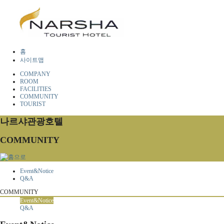
홈
사이트맵
COMPANY
ROOM
FACILITIES
COMMUNITY
TOURIST
나르샤관광호텔
COMMUNITY
Event&Notice
Q&A
COMMUNITY
Event&Notice
Q&A