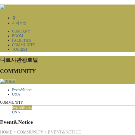
홈
사이트맵
COMPANY
ROOM
FACILITIES
COMMUNITY
TOURIST
나르샤관광호텔
COMMUNITY
Event&Notice
Q&A
COMMUNITY
Event&Notice
Q&A
Event&Notice
HOME > COMMUNITY > EVENT&NOTICE