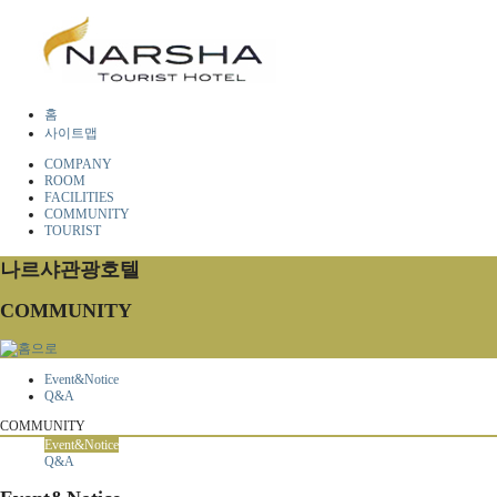
홈
사이트맵
COMPANY
ROOM
FACILITIES
COMMUNITY
TOURIST
나르샤관광호텔
COMMUNITY
Event&Notice
Q&A
COMMUNITY
Event&Notice
Q&A