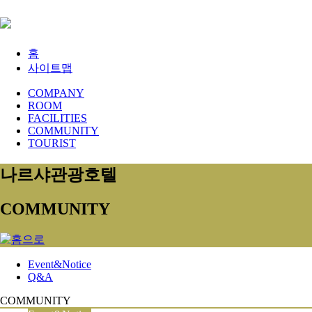
홈
사이트맵
COMPANY
ROOM
FACILITIES
COMMUNITY
TOURIST
나르샤관광호텔
COMMUNITY
Event&Notice
Q&A
COMMUNITY