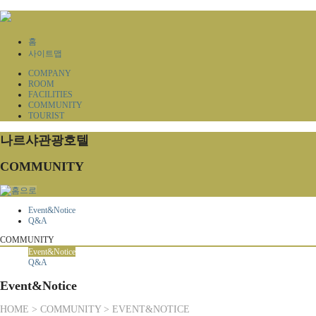
홈
사이트맵
COMPANY
ROOM
FACILITIES
COMMUNITY
TOURIST
나르샤관광호텔
COMMUNITY
Event&Notice
Q&A
COMMUNITY
Event&Notice
Q&A
Event&Notice
HOME > COMMUNITY > EVENT&NOTICE