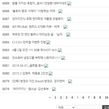
6089
왕을 지키는 호랑이_쏭삭!!안창환 대박이네요
6088
‘불후의 명곡’ 서제이 “‘사랑하는 이에…
6087
강아지간식 포펫 연어트릿 개통령 강형욱이 …
6086
&lt;애니&gt; 원피스 878화 리뷰 - 세계 …
6085
박유천 전 연인 황하나 의미심장 글…“남자 …
6084
CJ CGV 만우절 이벤트 진행
6083
4월 2일 오전 1시 30분 핫(HOT) 뉴스
6082
안소희씨 냉장고를 부탁해 나왔어요!!!!!
6081
2019.04.01_글로벌 증시
6080
2015.2 김영우, 박동윤 2인전
6079
[단독] 방정오 지인 &quot;방정오, 장자연씨…
6078
'와이키키2' '염소남' 김선호부…
1
2
3
4
5
6
7
8
9
10