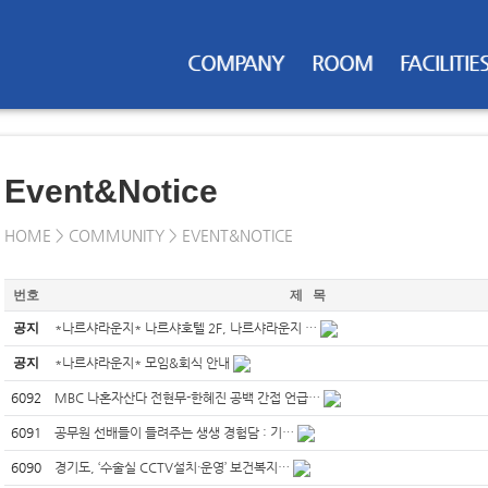
COMPANY
ROOM
FACILITIE
Event&Notice
HOME > COMMUNITY > EVENT&NOTICE
번호
제 목
공지
*나르샤라운지* 나르샤호텔 2F, 나르샤라운지 …
공지
*나르샤라운지* 모임&회식 안내
6092
MBC 나혼자산다 전현무-한혜진 공백 간접 언급…
6091
공무원 선배들이 들려주는 생생 경험담 : 기…
6090
경기도, ‘수술실 CCTV설치·운영’ 보건복지…