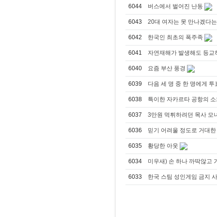
6044
버스에서 벌어진 난동
6043
20대 여자는 못 만나겠다는
6042
한국인 최초의 폭주족
6041
자연재해가 발생해도 등교
6040
요즘 부산 풍경
6039
다음 세 명 중 한 명에게 
6038
특이한 자카르타 공항의 
6037
3만원 먹튀하려던 목사 모
6036
믿기 어려울 정도로 거대한
6035
황당한 아웃
6034
미우새) 손 하나 까딱않고 
6033
한국 스팀 성인게임 금지 