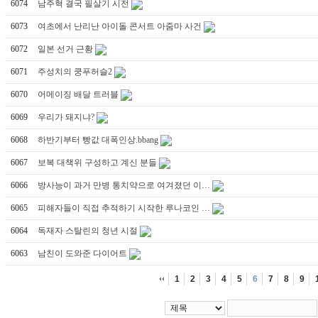
6074
남주혁 결국 필살기 시전
6073
여초에서 난리난 아이돌 콘서트 아줌마 사건
6072
일본 선거 근황
6071
주성치의 쿵푸허슬2
6070
어메이징 배달 트러블
6069
우리가 돼지냐?
6068
하반기부터 빵값 대폭인상.bbang
6067
보복 대책위 구성하고 계신 분들
6066
방사능이 과거 만병 통치약으로 여겨졌던 이…
6065
피해자들이 직접 추적하기 시작한 루나코인 …
6064
독재자 스탈린의 청년 시절
6063
남친이 도와준 다이어트
1
2
3
4
5
6
7
8
9