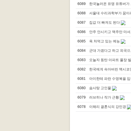
6089
한국놀러온 유명 유튜버가 
6088
서울대 수리과학부가 꿈이
6087
집값 더 빠져도 된다
6086
안주 안시키고 맥주만 마셔
6085
욕 처먹고 있는 예능
6084
군대 가겠다고 하고 외국으
6083
오늘자 동탄 아파트 풀장 
6082
한국에게 속아버린 맥시코
6081
아이한테 파란 수영복을 입
6080
솜사탕 고인물
6079
러브히나 작가 근황
6078
이해리 결혼식의 강민경