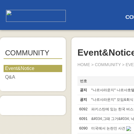
CO
Event&Notic
COMMUNITY
HOME > COMMUNITY > EV
Event&Notice
Q&A
번호
공지
*나르샤라운지* 나르샤호텔 
공지
*나르샤라운지* 모임&회식
6092
파키스탄에 있는 한국 버
6091
&#034;그때 그거&#034; 
6090
미국에서 논란인 사건