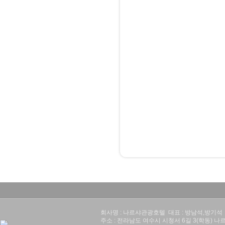
회사명 : 나르샤관광호텔 대표 : 방남석,방기석 사업
주소 : 전라남도 여수시 시청서 6길 3(학동) 