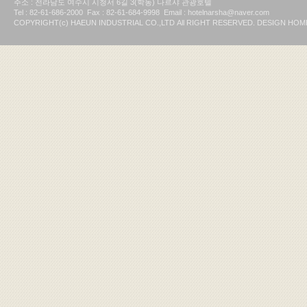
주소 : 전라남도 여수시 시청서 6길 3(학동) 나르샤 관광호텔
Tel : 82-61-686-2000 Fax : 82-61-684-9998 Email : hotelnarsha@naver.com
COPYRIGHT(c) HAEUN INDUSTRIAL CO.,LTD All RIGHT RESERVED. DESIGN H