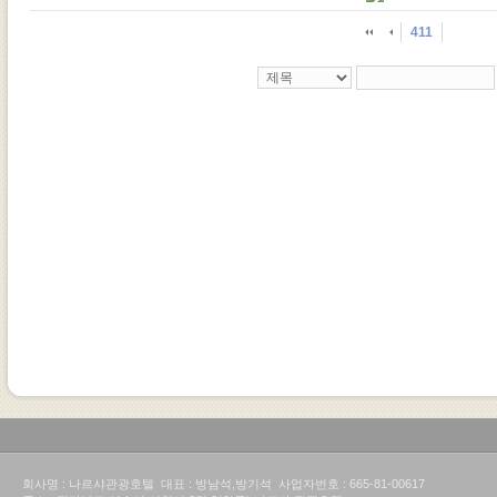
411
회사명 : 나르샤관광호텔 대표 : 방남석,방기석 사업자번호 : 665-81-00617