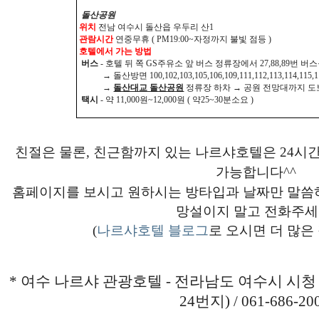
돌산공원
위치
전남 여수시 돌산읍 우두리 산1
관람시간
연중무휴 ( PM19:00~자정까지 불빛 점등 )
호텔에서 가는 방법
버스
- 호텔 뒤 쪽 GS주유소 앞 버스 정류장에서 27,88,89번 버
→ 돌산방면 100,102,103,105,106,109,111,112,113,114,11
→
돌산대교 돌산공원
정류장 하차 → 공원 전망대까지 도보
택시
- 약 11,000원~12,000원 ( 약25~30분소요 )
친절은 물론, 친근함까지 있는 나르샤호텔은 24시
가능합니다^^
홈페이지를 보시고 원하시는 방타입과 날짜만 말씀
망설이지 말고 전화주세
(
나르샤호텔 블로그
로 오시면 더 많은
* 여수 나르샤 관광호텔 - 전라남도 여수시 시청 6
24번지) / 061-686-20