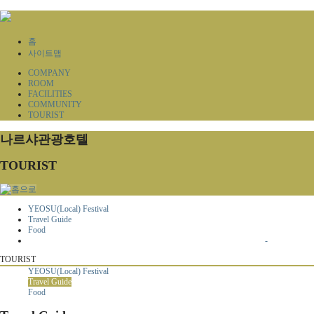
홈
사이트맵
COMPANY
ROOM
FACILITIES
COMMUNITY
TOURIST
나르샤관광호텔
TOURIST
YEOSU(Local) Festival
Travel Guide
Food
-
TOURIST
YEOSU(Local) Festival
Travel Guide
Food