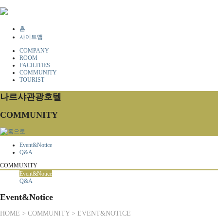
홈
사이트맵
COMPANY
ROOM
FACILITIES
COMMUNITY
TOURIST
나르샤관광호텔
COMMUNITY
Event&Notice
Q&A
COMMUNITY
Event&Notice
Q&A
Event&Notice
HOME > COMMUNITY > EVENT&NOTICE