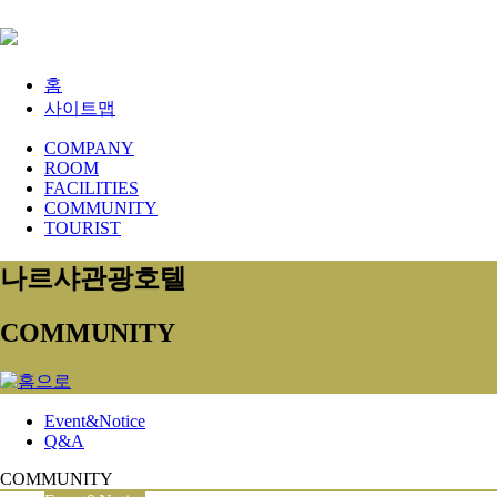
홈
사이트맵
COMPANY
ROOM
FACILITIES
COMMUNITY
TOURIST
나르샤관광호텔
COMMUNITY
Event&Notice
Q&A
COMMUNITY