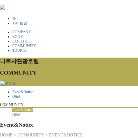
홈
사이트맵
COMPANY
ROOM
FACILITIES
COMMUNITY
TOURIST
나르샤관광호텔
COMMUNITY
Event&Notice
Q&A
COMMUNITY
Event&Notice
Q&A
Event&Notice
HOME > COMMUNITY > EVENT&NOTICE