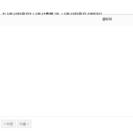
*나르샤라운지* 나르샤호텔 2F, 나르샤라운지 OPEN!!
관리자
< 이전
다음 >