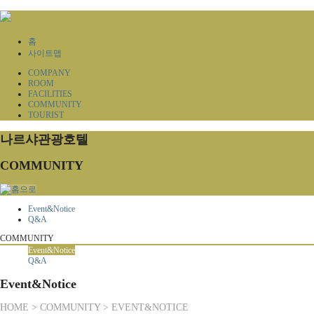
홈
사이트맵
COMPANY
ROOM
FACILITIES
COMMUNITY
TOURIST
나르샤관광호텔
COMMUNITY
Event&Notice
Q&A
COMMUNITY
Event&Notice
Q&A
Event&Notice
HOME > COMMUNITY > EVENT&NOTICE