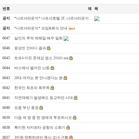
번호
제 목
공지
*나르샤라운지* 나르샤호텔 2F, 나르샤라운지 …
공지
*나르샤라운지* 모임&회식 안내
6047
살인의 추억 박해일 배우 일화
6046
윤성빈 인바디 결과
6045
토르4 미친 존재감 염소 2마리.tmi
6044
버스에서 벌어진 난동
6043
20대 여자는 못 만나겠다는 분
6042
한국인 최초의 폭주족
6041
자연재해가 발생해도 등교하던 시대
6040
요즘 부산 풍경
6039
다음 세 명 중 한 명에게 투표하시오
6038
특이한 자카르타 공항의 소화기
6037
3만원 먹튀하려던 목사 모녀 근황