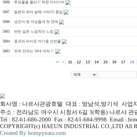
5888
투표율을 올리기 위한 아이디어
5887
일본의 유아 살해, 마비키 풍습
5886
성인이 된 여성들의 첫 연애
5885
반반 같은 느낌적인 느낌
5884
중국의 바이든 까기용 선전물
5883
외박 안되는 30대 여자 ㄷ
11
12
13
14
15
16
17
18
회사명 : 나르샤관광호텔 대표 : 방남석,방기석 사업자번호 :
주소 : 전라남도 여수시 시청서 6길 3(학동) 나르샤 
Tel : 82-61-686-2000 Fax : 82-61-684-9998 Email : ho
COPYRIGHT(c) HAEUN INDUSTRIAL CO.,LTD Al
Created By hompynara.com