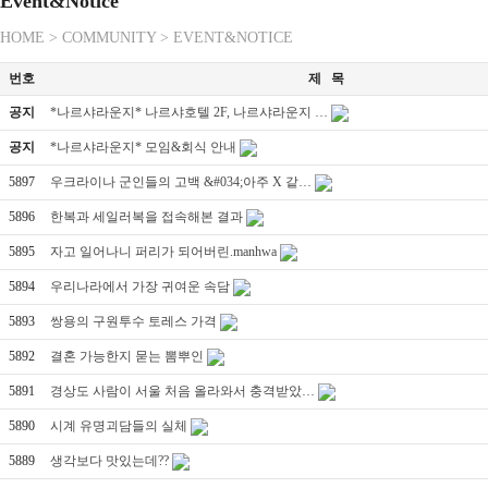
Event&Notice
HOME > COMMUNITY > EVENT&NOTICE
번호
제 목
공지
*나르샤라운지* 나르샤호텔 2F, 나르샤라운지 …
공지
*나르샤라운지* 모임&회식 안내
5897
우크라이나 군인들의 고백 &#034;아주 X 같…
5896
한복과 세일러복을 접속해본 결과
5895
자고 일어나니 퍼리가 되어버린.manhwa
5894
우리나라에서 가장 귀여운 속담
5893
쌍용의 구원투수 토레스 가격
5892
결혼 가능한지 묻는 뽐뿌인
5891
경상도 사람이 서울 처음 올라와서 충격받았…
5890
시계 유명괴담들의 실체
5889
생각보다 맛있는데??