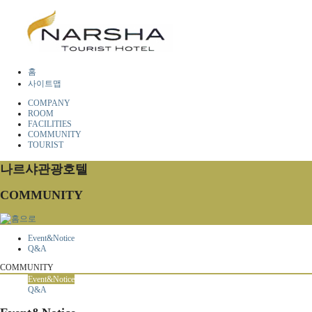
홈
사이트맵
COMPANY
ROOM
FACILITIES
COMMUNITY
TOURIST
나르샤관광호텔
COMMUNITY
Event&Notice
Q&A
COMMUNITY
Event&Notice
Q&A