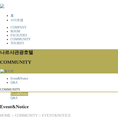
홈
사이트맵
COMPANY
ROOM
FACILITIES
COMMUNITY
TOURIST
나르샤관광호텔
COMMUNITY
Event&Notice
Q&A
COMMUNITY
Event&Notice
Q&A
Event&Notice
HOME > COMMUNITY > EVENT&NOTICE