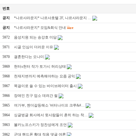
번호
공지
*나르샤라운지* 나르샤호텔 2F, 나르샤라운지 …
공지
*나르샤라운지* 모임&회식 안내
5972
음성지원 되는 송강호 미담
5971
시골 인심이 더러운 이유
5970
결혼한다는 오나미
5969
헌터x헌터 작가 토가시 허리상태
5968
천재지변까지 예측해야하는 요즘 공익
5967
목걸이로 쓸 수 있는 바이브레이터 출시
5966
장애인 친구 업소 데려간 썰
5965
여가부, 젠더갈등해소 '버터나이프 크루&#…
5964
싱글벙글 회사에서 윗사람들이 흔히 하는 착…
5963
볼카노프스키가 정찬성에게 조언
5962
군대 핸드폰 확대 적용 댓글 여론